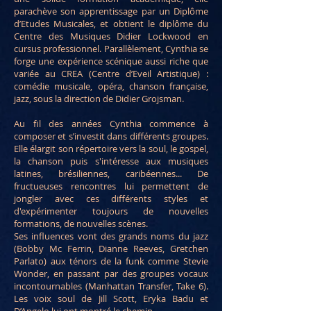
parachève son apprentissage par un Diplôme
d’Etudes Musicales, et obtient le diplôme du
Centre des Musiques Didier Lockwood en
cursus professionnel. Parallèlement, Cynthia se
forge une expérience scénique aussi riche que
variée au CREA (Centre d’Eveil Artistique) :
comédie musicale, opéra, chanson française,
jazz, sous la direction de Didier Grojsman.
Au fil des années Cynthia commence à
composer et s’investit dans différents groupes.
Elle élargit son répertoire vers la soul, le gospel,
la chanson puis s'intéresse aux musiques
latines, brésiliennes, caribéennes... De
fructueuses rencontres lui permettent de
jongler avec ces différents styles et
d'expérimenter toujours de nouvelles
formations, de nouvelles scènes.
Ses influences vont des grands noms du jazz
(Bobby Mc Ferrin, Dianne Reeves, Gretchen
Parlato) aux ténors de la funk comme Stevie
Wonder, en passant par des groupes vocaux
incontournables (Manhattan Transfer, Take 6).
Les voix soul de Jill Scott, Eryka Badu et