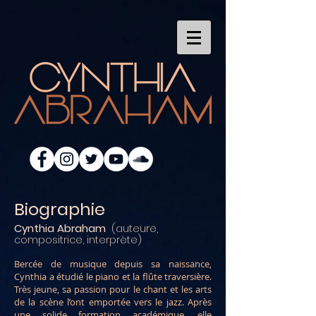
Biographie
Cynthia Abraham
(auteure,
compositrice, interprète)
Bercée de musique depuis sa naissance,
Cynthia a étudié le piano et la flûte traversière.
Très jeune, sa passion pour le chant et les arts
de la scène l’ont emportée vers le jazz. Après
une solide formation académique, elle