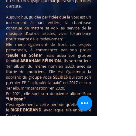
du Sud. Un voyage qui marquera son parcours
d'artiste.
Aujourd’hui, guidée par l’idée que la voix est un
instrument à part entière, la chanteuse
continue de mettre sa voix au service de la
musique d'autres artistes, vivre l'expérience
nourrissante de la "sidewoman".
E
lle mène également de front ces projets
personnels, à commencer par son projet
"
Seule en Scène
" mais aussi son groupe
familial
ABRAHAM RÉUNION
. Ils sortent leur
1er album du même nom en 2020, avec sa
fratrie de musiciens. Elle est également la
soprano du groupe vocal
SELKIES
qui sort son
premier EP "La koulèr la paix" en 2017 et son
1er album "Incantation" en 2020.
En 2021, elle sort son deuxième album Solo
"Unisson"
.
C’est également à cette période qu’elle intègre
le
BIGRE BIGBAND
, avec lequel elle enregistre
l’album
« Tchourou mixtape » sorti en 2023.
En 2024, elle chante dans l'album "Next"