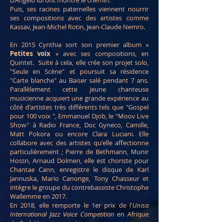
D’Angelo lui ont montré le chemin.
Puis, ses racines paternelles viennent nourrir
ses compositions avec des artistes comme
Kassav, Jean-Michel Rotin, Jean-Claude Nemro.
En 2015 Cynthia sort son premier album «
Petites voix
» avec ses compositions, en
Quintet.
Suite à cela, elle crée son projet solo,
"Seule en Scène" et poursuit sa résidence
"Carte blanche" au Baiser salé pendant 7 ans.
Parallèlement cette jeune chanteuse
musicienne acquiert une grande expérience au
côté d'artistes très différents tels que "Gospel
pour 100 voix ", Emmanuel Djob, le "Moov Live
Show" à Radio France, Doc Gyneco, Camille,
Matt Pokora ou encore Clara Luciani. Elle
collabore avec des artistes qu'elle affectionne
particulièrement ; Pierre de Bethmann, Munir
Hossn, Arnaud Dolmen, elle est choriste pour
Chantae Cann, enregistre le disque de Karl
Jannuska, Mario Canonge, Tony Chasseur et
intègre le groupe du contrebassiste Christophe
Wallemme en 2017.
En 2018, elle remporte le 1er prix de l'
Unisa
International Jazz Voice Competition
en Afrique